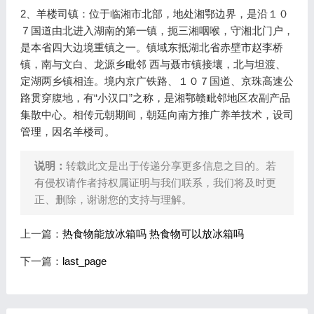
2、羊楼司镇：位于临湘市北部，地处湘鄂边界，是沿１０
７国道由北进入湖南的第一镇，扼三湘咽喉，守湘北门户，
是本省四大边境重镇之一。镇域东抵湖北省赤壁市赵李桥
镇，南与文白、龙源乡毗邻 西与聂市镇接壤，北与坦渡、
定湖两乡镇相连。境内京广铁路、１０７国道、京珠高速公
路贯穿腹地，有“小汉口”之称，是湘鄂赣毗邻地区农副产品
集散中心。相传元朝期间，朝廷向南方推广养羊技术，设司
管理，因名羊楼司。
说明：
转载此文是出于传递分享更多信息之目的。若
有侵权请作者持权属证明与我们联系，我们将及时更
正、删除，谢谢您的支持与理解。
上一篇：
热食物能放冰箱吗 热食物可以放冰箱吗
下一篇：
last_page