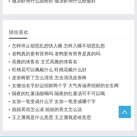
做凉虾用什么面粉好 做凉虾用什么粉最好
猜你喜欢
怎样停止胡思乱想快入睡 怎样入睡不胡思乱想
老鸭真的更有营养吗 老鸭更有营养是真的吗
高雅的侠客名 文艺高雅的侠客名
旺桃花可以佩戴什么 旺桃花戴什么好
皮坐椅脏了怎么清洗 怎去清洗皮座椅
女微信名字好运招财两个字 大气有涵养招财的女生网
名
隔夜的红薯汤能喝吗 隔夜的红薯汤可不可以喝
女加一笔变成什么字 女加一笔变成哪个字
姐姐英语怎么读 姐姐的英文怎么说
王之蔑视是什么意思 王之蔑视是啥意思