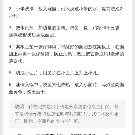
2、小米洗净，放入碗里，倒入没过小米的水，提前浸泡2
小时。
3、把水倒掉，加适量的面粉、鸡蛋，盐，鸡精和十三香，
搅拌成絮状后揉成面团。
4、案板上垫一张保鲜膜，将醒好的面团放在案板上，在面
团上再盖一张保鲜膜，防止沾粘，然后把它擀成约1毫米的
薄饼状。
5、切成小面片，用叉子在小面片上扎上小孔。
6、油倒入锅中，烧至六七成热，放入小面片，等炸至两面
金黄色，捞出沥干。
说明：
转载此文是出于传递分享更多信息之目的。若
有侵权请作者持权属证明与我们联系，我们将及时更
正、删除，谢谢您的支持与理解。